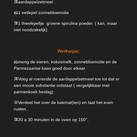
🎏aardappelzetmeel
🧀1 eetlepel zonnebloemolie
🎏1 theelepeltje groene spirulina poeder. ( kan, maar
niet noodzakelijk)
Werkwijze:
🧀meng de eieren, kokosmelk, zonnebloemolie en de
Parmezaanse kaas goed door elkaar.
🎏Voeg al roerende de aardappelzetmeel toe tot dat er
een mooie substantie ontstaat ( vergelijkbaar met
pannenkoek beslag)
🍪Verdeel het over de bakmat(ten) en laat het even
rusten.
🎏20 a 30 minuten in de oven op 150°.