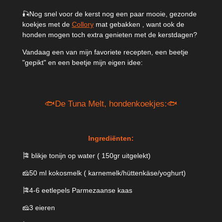
🎣Nog snel voor de kerst nog een paar mooie, gezonde
koekjes met de
Collory
mat gebakken , want ook de
honden mogen toch extra genieten met de kerstdagen?
Vandaag een van mijn favoriete recepten, een beetje
"gepikt" en een beetje mijn eigen idee:
🐟De Tuna Melt, hondenkoekjes:🐟
Ingrediënten:
🎏 blikje tonijn op water ( 150gr uitgelekt)
🧀50 ml kokosmelk ( karnemelk/hüttenkäse/yoghurt)
🎏4-6 eetlepels Parmezaanse kaas
🧀3 eieren