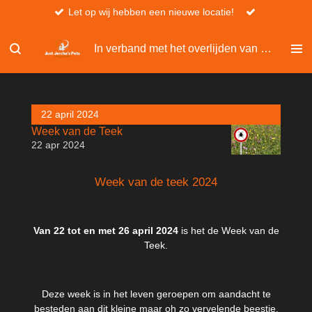
Let op wij hebben een nieuwe locatie!
Ga
direct
naar
In verband met het overlijden van Christel, kan er niet besteld worden via de website.
de
hoofdinhoud
22 april 2024
Week van de Teek
22 apr 2024
Week van de teek 2024
Van 22 tot en met 26 april 2024
is het de Week van de
Teek.
Deze week is in het leven geroepen om aandacht te
besteden aan dit kleine maar oh zo vervelende beestje.