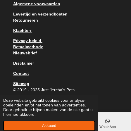
o
r
e
Algemene voorwaarden
k
a
m
Levertijd en verzendkosten
Retourneren
Klachten
Privacy beleid
Betaalmethode
Nieuwsbrief
Disclaimer
Contact
Sitemap
© 2019 - 2025 Just Jercha's Pets
Powered by
JouwWeb
Deze website gebruikt cookies voor analyse-
doeleinden en/of het tonen van advertenties.
Door gebruik te blijven maken van de site gaat u
hiermee akkoord.
Akkoord
E-mailadres
Facebook
WhatsApp