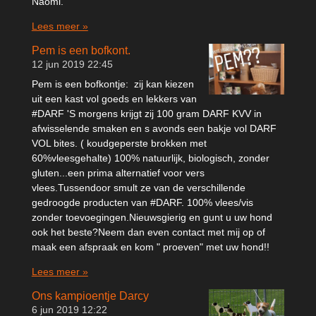
Naomi.
Lees meer »
Pem is een bofkont.
12 jun 2019
22:45
Pem is een bofkontje: zij kan kiezen
uit een kast vol goeds en lekkers van
#DARF 'S morgens krijgt zij 100 gram DARF KVV in
afwisselende smaken en s avonds een bakje vol DARF
VOL bites. ( koudgeperste brokken met
60%vleesgehalte) 100% natuurlijk, biologisch, zonder
gluten...een prima alternatief voor vers
vlees.Tussendoor smult ze van de verschillende
gedroogde producten van #DARF. 100% vlees/vis
zonder toevoegingen.Nieuwsgierig en gunt u uw hond
ook het beste?Neem dan even contact met mij op of
maak een afspraak en kom " proeven" met uw hond!!
Lees meer »
Ons kampioentje Darcy
6 jun 2019
12:22