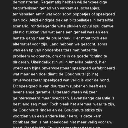
demonstreren. Regelmatig hebben wij denkbeeldige
begrafenissen gehad van varkentjes, schaapjes,
tennisballen enfin wat voor soort poppetjes of speelgoed
dan ook. Altijd eindigde trek en bijtspelletjes in hetzelfde
scenario, rondvliegende witte plukken opvul spul danwel
plastic stukken van wat eens een geheel was en een
laatste gang naar de prullenbak. Hier moet toch een
alternatief voor zijn. Lang hebben we gezocht, soms
was een tip van hondenbezitters met hetzelfde
probleem voldoende, om ons in de goede richting te
dirigeren. Uiteindelijk zijn wij in Amerika beland, hier
wordt een bijna onverwoestbaar speelgoed gefabriceerd
wat maar een doel dient: de Goughnuts! (bijna)
onverwoestbaar speelgoed wat veilig is voor de hond.
Dit speelgoed is van duurzaam rubber en heeft een
levenslange garantie. Uiteraard waren wij zeer
geïnteresseerd maar sceptisch. Levenslange garantie is
best lang zeg maar. Toch bleek het allemaal waar te zijn,
de Goughnuts ringen en de Goughnuts sticks zijn
voorzien van een andere kleur kern, is deze kern
zichtbaar dan is het speelgoed niet meer veilig voor uw
hond. Rood is NO. Stuur het speelgoed terug en