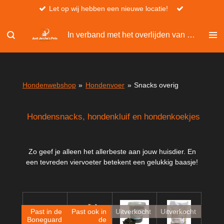
Let op wij hebben een nieuwe locatie!
Ga
direct
naar
In verband met het overlijden van Christel, kan er niet besteld worden via de website.
de
hoofdinhoud
Hondenwebshop
»
Hondenvoer
»
Snacks overig
Hondensnacks, hondenkluif en hondenkoekjes
Zo geef je alleen het allerbeste aan jouw huisdier. En
een tevreden viervoeter betekent een gelukkig baasje!
Past in de
Past ook in
Uitverkocht
Uitverkocht
Boneguard
de