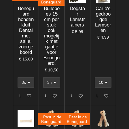
Boneguard
Bonegu
Bullepe
Dogsta
Carlo's
ard
es 15
r
gedroo
honden
cm per
Lamstr
gde
kluif
stuk
ainers
Lamsor
Dental
ook
en
€ 5,99
met
mogelij
€ 4,99
salie,
k met
voorge
gaatje
boord
voor
Bonegu
€ 15,00
ard.
€ 10,50
Uitgeschakeld
Uitgeschakeld
Uitgeschakeld
Uitgeschakeld
Past in de
Past in de
Boneguard
Boneguard