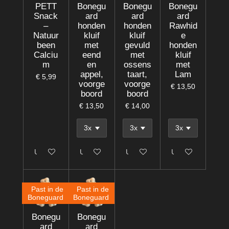
PETT
Bonegu
Bonegu
Bonegu
Snack
ard
ard
ard
–
honden
honden
Rawhid
Natuur
kluif
kluif
e
been
met
gevuld
honden
Calciu
eend
met
kluif
m
en
ossens
met
appel,
taart,
Lam
€ 5,99
voorge
voorge
€ 13,50
boord
boord
€ 13,50
€ 14,00
Uitgeschakeld
Uitgeschakeld
Uitgeschakeld
Uitgeschakeld
Past in de
Past in de
Boneguard
Boneguard
Bonegu
Bonegu
ard
ard