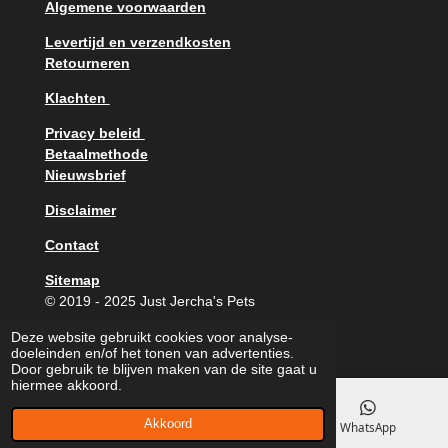
o
r
e
Algemene voorwaarden
k
a
m
Levertijd en verzendkosten
Retourneren
Klachten
Privacy beleid
Betaalmethode
Nieuwsbrief
Disclaimer
Contact
Sitemap
© 2019 - 2025 Just Jercha's Pets
Powered by
JouwWeb
Deze website gebruikt cookies voor analyse-
doeleinden en/of het tonen van advertenties.
Door gebruik te blijven maken van de site gaat u
hiermee akkoord.
Akkoord
E-mailadres
Facebook
WhatsApp