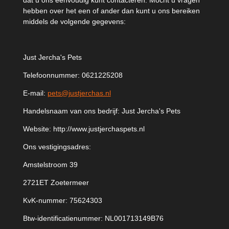
dat u ons eenvoudig kunt contacteren. Mocht u vragen
hebben over het een of ander dan kunt u ons bereiken
middels de volgende gegevens:
Just Jercha's Pets
Telefoonnummer: 0621225208
E-mail:
pets@justjerchas.nl
Handelsnaam van ons bedrijf: Just Jercha's Pets
Website: http://www.justjerchaspets.nl
Ons vestigingsadres:
Amstelstroom 39
2721ET Zoetermeer
KvK-nummer: 75624303
Btw-identificatienummer: NL001713149B76