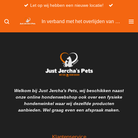
Let op wij hebben een nieuwe locatie!
Ga
direct
naar
In verband met het overlijden van Christel, kan er niet besteld worden via de website.
de
hoofdinhoud
Welkom bij Just Jercha's Pets, wij beschikken naast
onze online hondenwebshop ook over een fysieke
hondenwinkel waar wij dezelfde producten
aanbieden. Wel graag even een afspraak maken.
Klantenservice