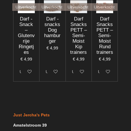
Uitverkocht
Uitverkocht
Uitverkocht
Uitverkocht
Darf -
Darf -
Darf
Darf
Snack
snacks
Snacks
Snacks
–
Dog
PETT –
PETT –
Glutenv
hambur
Semi-
Semi-
rije
ger
Moist
Moist
Ringetj
Kip
Rund
€ 4,99
es
trainers
trainers
€ 4,99
€ 4,99
€ 4,99
Uitgeschakeld
Uitgeschakeld
Uitgeschakeld
Uitgeschakeld
Just Jercha's Pets
Amstelstroom 39