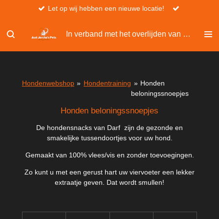
Let op wij hebben een nieuwe locatie!
Ga
direct
naar
In verband met het overlijden van Christel, kan er niet besteld worden via de website.
de
hoofdinhoud
Hondenwebshop
»
Hondentraining
»
Honden
beloningssnoepjes
Honden beloningssnoepjes
De hondensnacks van Darf zijn de gezonde en
smakelijke tussendoortjes voor uw hond
.
Gemaakt van 100% vlees/vis en zonder toevoegingen.
Zo kunt u met een gerust hart uw viervoeter een lekker
extraatje geven. Dat wordt smullen!