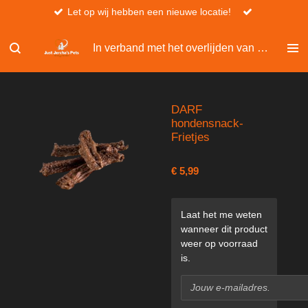
Let op wij hebben een nieuwe locatie!
Ga
direct
naar
In verband met het overlijden van Christel, kan er niet besteld worden via de website.
de
hoofdinhoud
DARF
hondensnack-
Frietjes
€ 5,99
Laat het me weten
wanneer dit product
weer op voorraad
is.