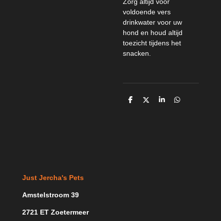
Zorg altijd voor
voldoende vers
drinkwater voor uw
hond en houd altijd
toezicht tijdens het
snacken.
D
D
S
D
e
e
h
e
l
e
a
l
e
l
r
e
n
e
n
Just Jercha's Pets
Amstelstroom 39
2721 ET Zoetermeer