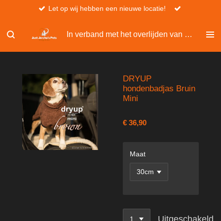
Let op wij hebben een nieuwe locatie!
Ga
direct
naar
In verband met het overlijden van Christel, kan er niet besteld worden via de website.
de
hoofdinhoud
DRYUP
hondenbadjas Bruin
Mini
€ 36,90
Maat
Uitgeschakeld