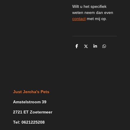
Wilt u het specifiek
weten neem dan even
contact
met mij op.
D
D
S
D
e
e
h
e
l
e
a
l
e
l
r
e
n
e
n
Just Jercha's Pets
Amstelstroom 39
2721 ET Zoetermeer
Tel: 0621225208