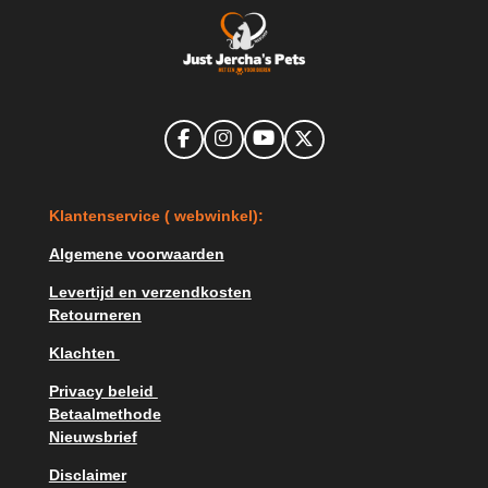
F
I
Y
X
a
n
o
c
s
u
e
t
T
K
lantenservice ( webwinkel):
b
a
u
o
g
b
o
r
e
Algemene voorwaarden
k
a
m
Levertijd en verzendkosten
Retourneren
Klachten
Privacy beleid
Betaalmethode
Nieuwsbrief
Disclaimer