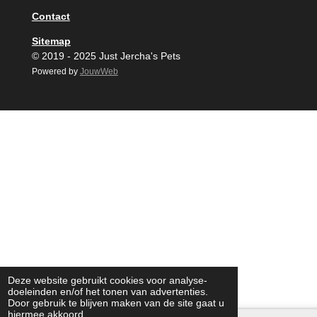
Contact
Sitemap
© 2019 - 2025 Just Jercha's Pets
Powered by
JouwWeb
Deze website gebruikt cookies voor analyse-
doeleinden en/of het tonen van advertenties.
Door gebruik te blijven maken van de site gaat u
hiermee akkoord.