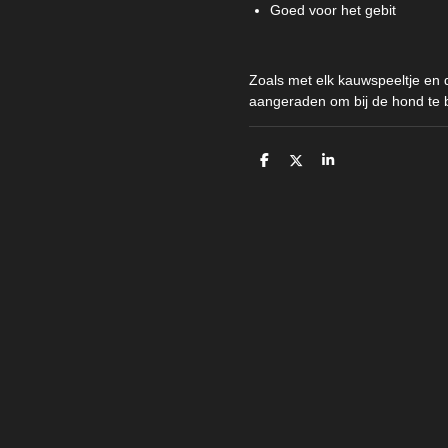
Goed voor het gebit
Zoals met elk kauwspeeltje en
aangeraden om bij de hond te b
D
D
S
e
e
h
l
e
a
e
l
r
n
e