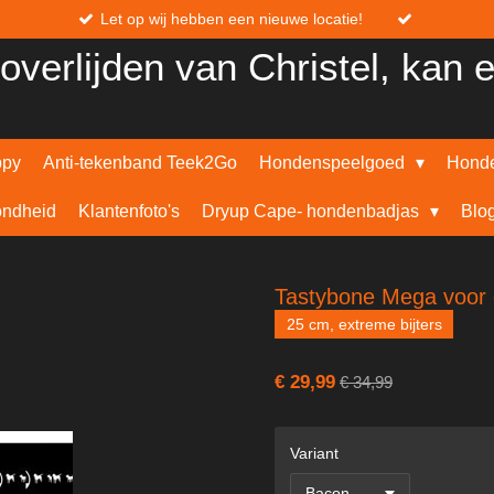
Let op wij hebben een nieuwe locatie!
overlijden van Christel, kan 
ppy
Anti-tekenband Teek2Go
Hondenspeelgoed
Honde
ndheid
Klantenfoto's
Dryup Cape- hondenbadjas
Blo
Tastybone Mega voor
25 cm, extreme bijters
€ 29,99
€ 34,99
Variant