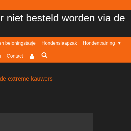
er niet besteld worden via de
n beloningstasje
Hondenslaapzak
Hondentraining
g
Contact
 de extreme kauwers