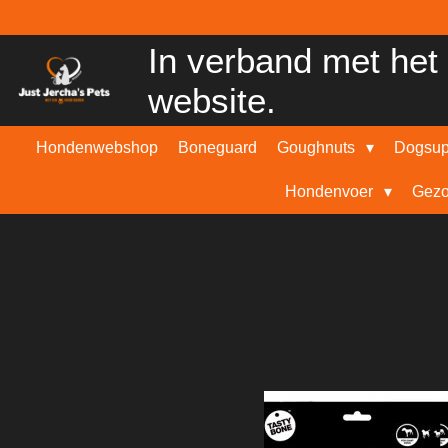
Ga
direct
In verband met het 
naar
de
website.
hoofdinhoud
Hondenwebshop
Boneguard
Goughnuts
Dogsu
Hondenvoer
Gezo