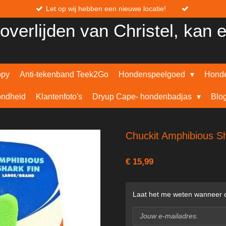
Let op wij hebben een nieuwe locatie!
overlijden van Christel, kan 
ppy
Anti-tekenband Teek2Go
Hondenspeelgoed
Honde
ndheid
Klantenfoto's
Dryup Cape- hondenbadjas
Blo
Chuckit Amphibious Sh
€ 15,99
Laat het me weten wanneer di