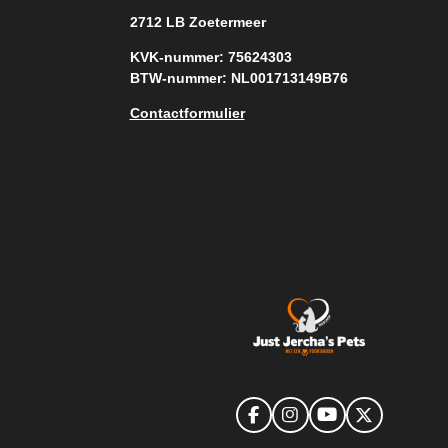
2712 LB Zoetermeer
KVK-nummer: 75624303
BTW-nummer: NL001713149B76
Contactformulier
F
I
Y
X
a
n
o