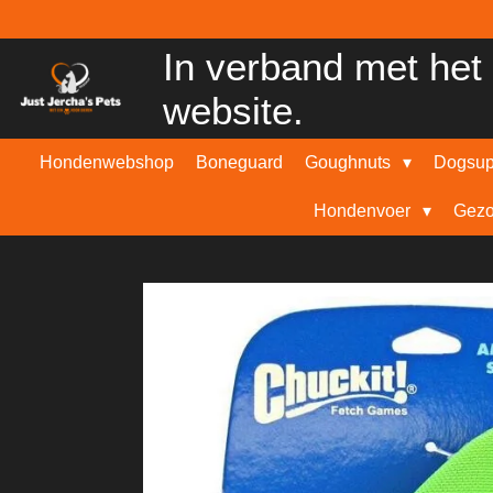
Ga
direct
In verband met het 
naar
de
website.
hoofdinhoud
Hondenwebshop
Boneguard
Goughnuts
Dogsu
Hondenvoer
Gezo