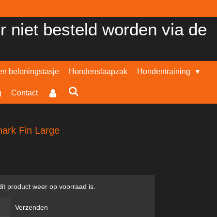
er niet besteld worden via de
n beloningstasje
Hondenslaapzak
Hondentraining
g
Contact
ark Fin Large
t product weer op voorraad is.
Verzenden