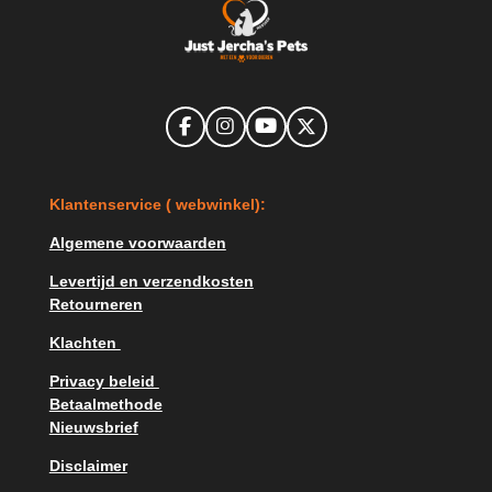
F
I
Y
X
a
n
o
c
s
u
e
t
T
K
lantenservice ( webwinkel):
b
a
u
o
g
b
o
r
e
Algemene voorwaarden
k
a
m
Levertijd en verzendkosten
Retourneren
Klachten
Privacy beleid
Betaalmethode
Nieuwsbrief
Disclaimer