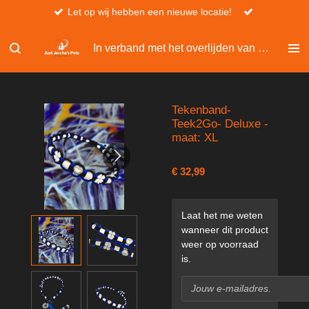
Let op wij hebben een nieuwe locatie!
Ga
direct
naar
In verband met het overlijden van Christel, kan er niet besteld worden via de website.
de
hoofdinhoud
Tekenband-
Teek2Go- Deluxe -
maat: XL
€ 32,99
Laat het me weten
wanneer dit product
weer op voorraad
is.