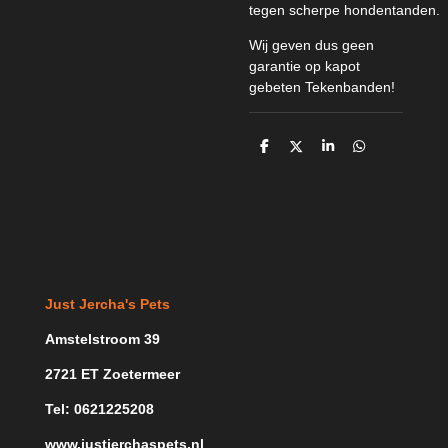
tegen scherpe hondentanden.
Wij geven dus geen
garantie op kapot
gebeten Tekenbanden!
D
D
S
D
e
e
h
e
l
e
a
l
e
l
r
e
n
e
n
Just Jercha's Pets
Amstelstroom 39
2721 ET Zoetermeer
Tel: 0621225208
www.justjerchaspets.nl