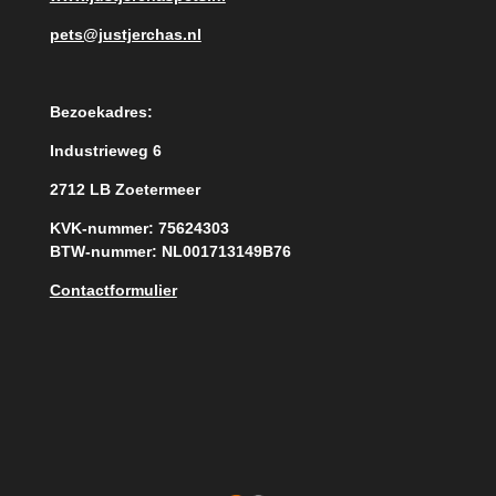
pets@justjerchas.nl
Bezoekadres:
Industrieweg 6
2712 LB Zoetermeer
KVK-nummer: 75624303
BTW-nummer: NL001713149B76
Contactformulier