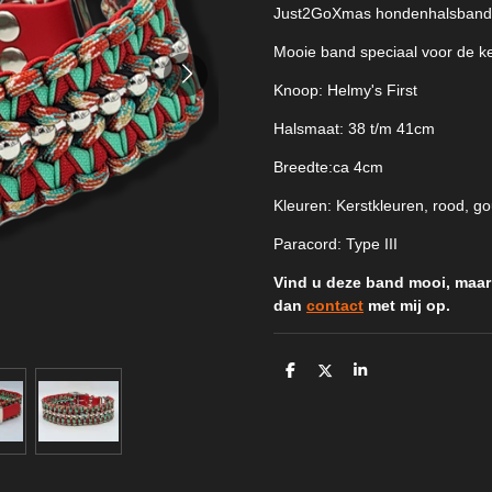
Just2GoXmas hondenhalsband
Mooie band speciaal voor de ke
Knoop: Helmy's First
Halsmaat: 38 t/m 41cm
Breedte:ca 4cm
Kleuren: Kerstkleuren, rood, g
Paracord: Type III
Vind u deze band mooi, maar 
dan
contact
met mij op.
D
D
S
e
e
h
l
e
a
e
l
r
n
e