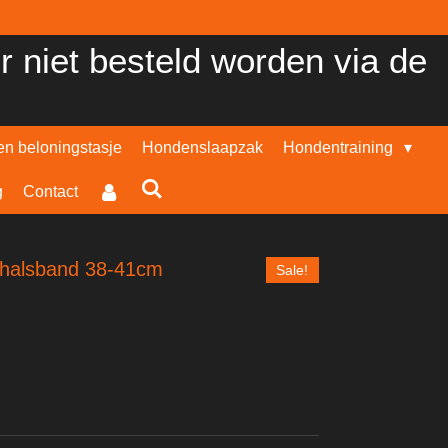
er niet besteld worden via de
n beloningstasje
Hondenslaapzak
Hondentraining
g
Contact
halsband 38-41cm
Sale!