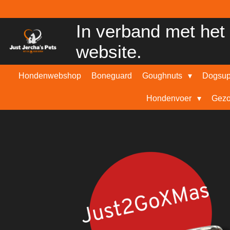
Ga
direct
In verband met het 
naar
de
website.
hoofdinhoud
Hondenwebshop
Boneguard
Goughnuts
Dogsu
Hondenvoer
Gezo