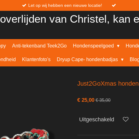
Let op wij hebben een nieuwe locatie!
overlijden van Christel, kan 
ppy
Anti-tekenband Teek2Go
Hondenspeelgoed
Honde
ndheid
Klantenfoto's
Dryup Cape- hondenbadjas
Blo
Just2GoXmas honden
€ 25,00
€ 35,00
Uitgeschakeld