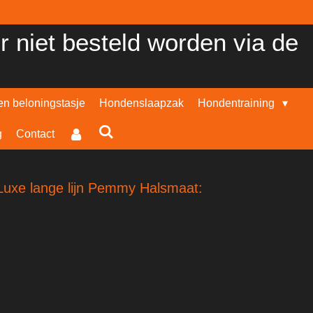
er niet besteld worden via de
n beloningstasje
Hondenslaapzak
Hondentraining
g
Contact
Luxe lange lijn Pemmy Halsmaat: