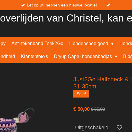
Let op wij hebben een nieuwe locatie!
overlijden van Christel, kan 
ppy
Anti-tekenband Teek2Go
Hondenspeelgoed
Honde
ndheid
Klantenfoto's
Dryup Cape- hondenbadjas
Blo
Just2Go Halfcheck & 
31-35cm
Sale!
€ 50,00
€ 55,00
Uitgeschakeld