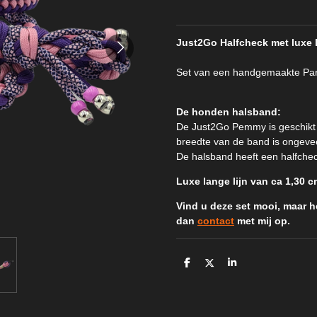
Just2Go Halfcheck met luxe 
Set van een handgemaakte Para
De honden halsband:
De Just2Go Pemmy is geschikt
breedte van de band is ongevee
De halsband heeft een halfcheck
Luxe lange lijn van ca 1,30 
Vind u deze set mooi, maar h
dan
contact
met mij op.
D
D
S
e
e
h
l
e
a
e
l
r
n
e