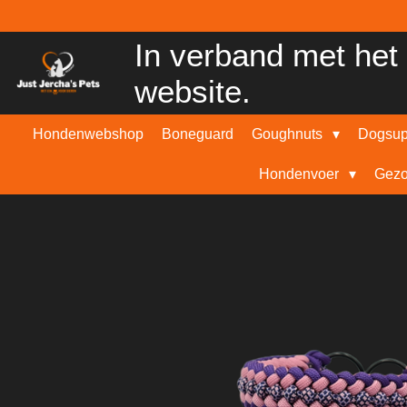
Ga
direct
In verband met het 
naar
de
website.
hoofdinhoud
Hondenwebshop
Boneguard
Goughnuts
Dogsu
Hondenvoer
Gezo