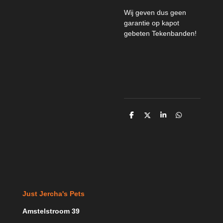
Wij geven dus geen
garantie op kapot
gebeten Tekenbanden!
D
D
S
D
e
e
h
e
l
e
a
l
e
l
r
e
n
e
n
Just Jercha's Pets
Amstelstroom 39