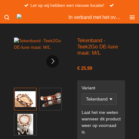
Let op wij hebben een nieuwe locatie!
Ga
direct
In verband met het overlijden van Christel, kan er niet besteld worden via de website.
naar
de
hoofdinhoud
Tekenband -
Teek2Go DE-luxe
maat: M/L
€ 25,99
Variant
Laat het me weten
wanneer dit product
weer op voorraad
is.