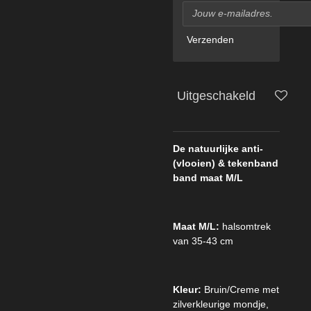
Verzenden
Uitgeschakeld
De natuurlijke anti-
(vlooien) & tekenband
band maat M/L
Maat M/L:
halsomtrek
van 35-43 cm
Kleur:
Bruin/Creme met
zilverkleurige mondje,