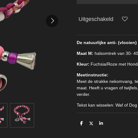
Uitgeschakeld
De natuurlijke anti- (vlooie
Maat M:
halsomtrek van 30- 4
Kleur:
Fuchsia/Roze met Honde
Meetinstructie:
Meet de strakke nekomvang, tel 
maat. Heeft u vragen of twijfe
verder.
Tekst kan wisselen: Waf of Dog
D
D
S
e
e
h
l
e
a
e
l
r