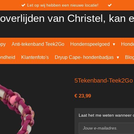
Let op wij hebben een nieuwe locatie!
overlijden van Christel, kan 
ppy
Anti-tekenband Teek2Go
Hondenspeelgoed
Honde
ndheid
Klantenfoto's
Dryup Cape- hondenbadjas
Blo
5Tekenband-Teek2Go 
€ 23,99
Laat het me weten wanneer di