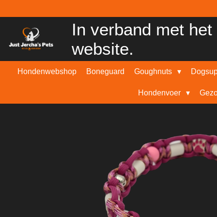
Ga
direct
In verband met het 
naar
de
website.
hoofdinhoud
Hondenwebshop
Boneguard
Goughnuts
Dogsu
Hondenvoer
Gezo