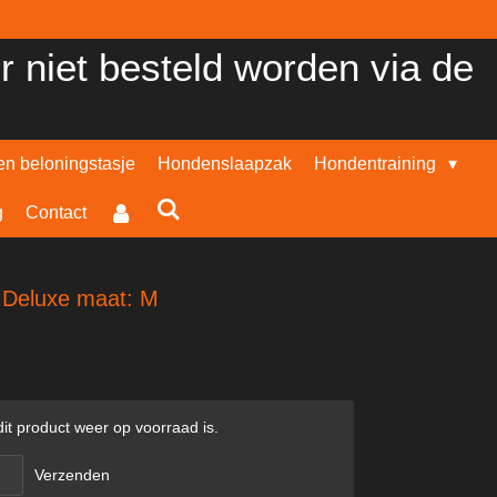
er niet besteld worden via de
n beloningstasje
Hondenslaapzak
Hondentraining
g
Contact
Deluxe maat: M
t product weer op voorraad is.
Verzenden