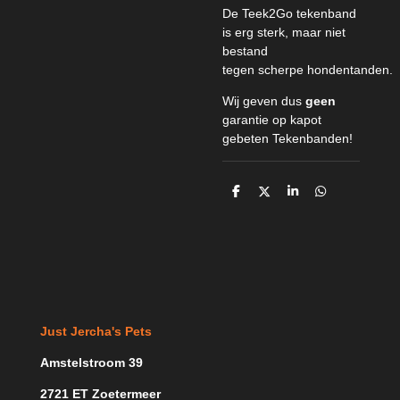
De Teek2Go tekenband
is erg sterk, maar niet
bestand
tegen scherpe hondentanden.
Wij geven dus
geen
garantie op kapot
gebeten Tekenbanden!
D
D
S
D
e
e
h
e
l
e
a
l
e
l
r
e
n
e
n
Just Jercha's Pets
Amstelstroom 39
2721 ET Zoetermeer