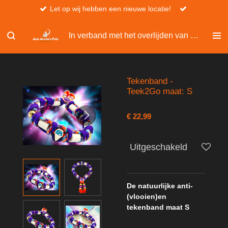
Let op wij hebben een nieuwe locatie!
Ga
direct
naar
In verband met het overlijden van Christel, kan er niet besteld worden via de website.
de
hoofdinhoud
Tekenband -
Teek2Go maat: S
€ 22,99
Uitgeschakeld
De natuurlijke anti-
(vlooien)en
tekenband maat S