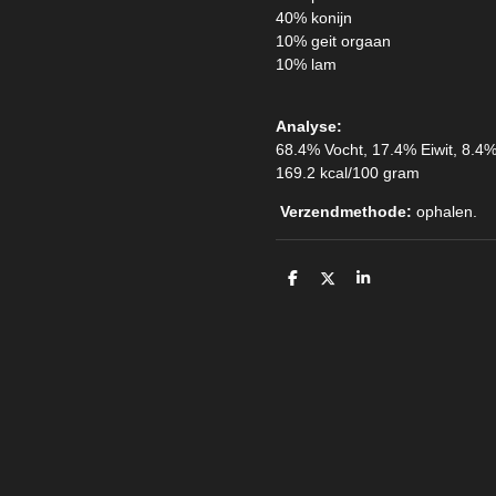
40% konijn
10% geit orgaan
10% lam
Analyse:
68.4% Vocht, 17.4% Eiwit, 8.4%
169.2 kcal/100 gram
Verzendmethode:
ophalen.
D
D
S
e
e
h
l
e
a
e
l
r
n
e