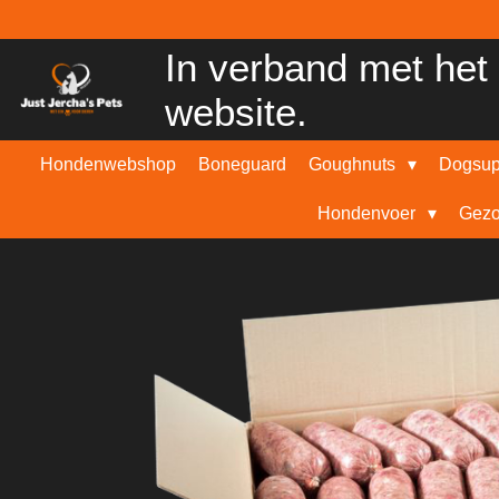
Ga
direct
In verband met het 
naar
de
website.
hoofdinhoud
Hondenwebshop
Boneguard
Goughnuts
Dogsu
Hondenvoer
Gezo