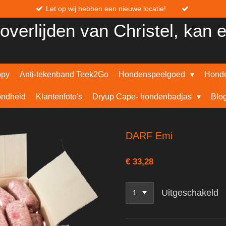
Let op wij hebben een nieuwe locatie!
overlijden van Christel, kan 
ppy
Anti-tekenband Teek2Go
Hondenspeelgoed
Honde
ndheid
Klantenfoto's
Dryup Cape- hondenbadjas
Blo
DARF Emi
€ 33,28
Uitgeschakeld