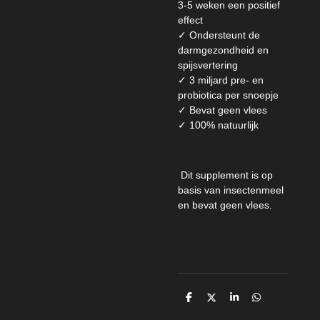
3-5 weken een positief
effect
✓ Ondersteunt de
darmgezondheid en
spijsvertering
✓ 3 miljard pre- en
probiotica per snoepje
✓ Bevat geen vlees
✓ 100% natuurlijk
Dit supplement is op
basis van insectenmeel
en bevat geen vlees.
D
D
S
D
e
e
h
e