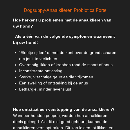
l
e
a
l
e
l
r
e
n
e
n
Dogsuppy-Anaalklieren Probiotica Forte
Hoe herkent u problemen met de anaalklieren van
uw hond?
Als u één van de volgende symptomen waarneemt
bij uw hond:
“Sleetje rijden” of met de kont over de grond schuren
om jeuk te verlichten
Overmatig likken of krabben rond de staart of anus
Inconsistente ontlasting
Sterke, visachtige geurtjes die vrijkomen
Een zwelling of ontsteking bij de anus
Lethargie, minder levenslust
Hoe ontstaat een verstopping van de anaalklieren?
Wanneer honden poepen, worden hun anaalklieren
deels geleegd. Als dit niet goed gebeurt, kunnen de
anaalklieren verstopt raken. Dit kan leiden tot likken en