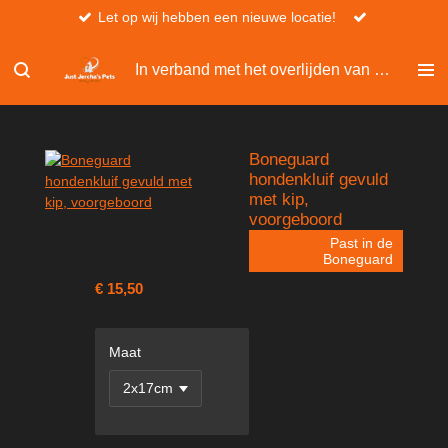
Let op wij hebben een nieuwe locatie!
Ga
direct
naar
In verband met het overlijden van Christel, kan er niet besteld worden via de website.
de
hoofdinhoud
Boneguard
hondenkluif gevuld
met kip,
voorgeboord
Past in de
Boneguard
€ 15,50
Maat