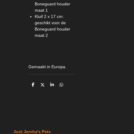
Boneguard houder
maat 1
Kluif 2 x 17 cm:
geschikt voor de
Boneguard houder
maat 2
Gemaakt in Europa.
D
D
S
D
e
e
h
e
l
e
a
l
e
l
r
e
n
e
n
Just Jercha's Pets