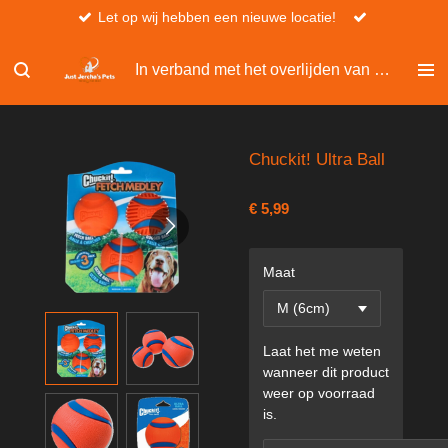
Let op wij hebben een nieuwe locatie!
Ga
direct
naar
In verband met het overlijden van Christel, kan er niet besteld worden via de website.
de
hoofdinhoud
Chuckit! Ultra Ball
€ 5,99
Maat
Laat het me weten
wanneer dit product
weer op voorraad
is.