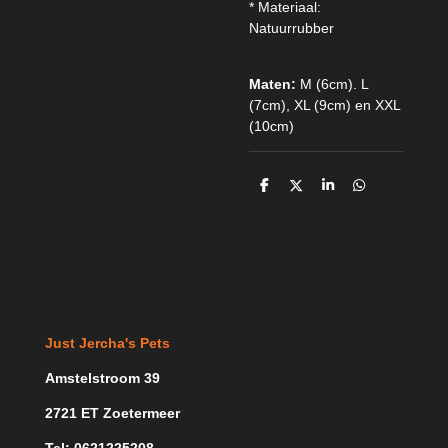
* Materiaal:
Natuurrubber
Maten:
M (6cm). L
(7cm), XL (9cm) en XXL
(10cm)
D
D
S
D
e
e
h
e
l
e
a
l
e
l
r
e
n
e
n
Just Jercha's Pets
Amstelstroom 39
2721 ET Zoetermeer
Tel: 0621225208