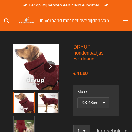
Let op wij hebben een nieuwe locatie!
Ga
direct
naar
In verband met het overlijden van Christel, kan er niet besteld worden via de website.
de
hoofdinhoud
DRYUP
hondenbadjas
Bordeaux
€ 41,90
Maat
Uitgeschakeld