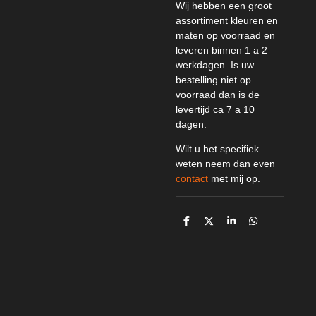
Wij hebben een groot
assortiment kleuren en
maten op voorraad en
leveren binnen 1 a 2
werkdagen. Is uw
bestelling niet op
voorraad dan is de
levertijd ca 7 a 10
dagen.
Wilt u het specifiek
weten neem dan even
contact
met mij op.
D
D
S
D
e
e
h
e
l
e
a
l
e
l
r
e
n
e
n