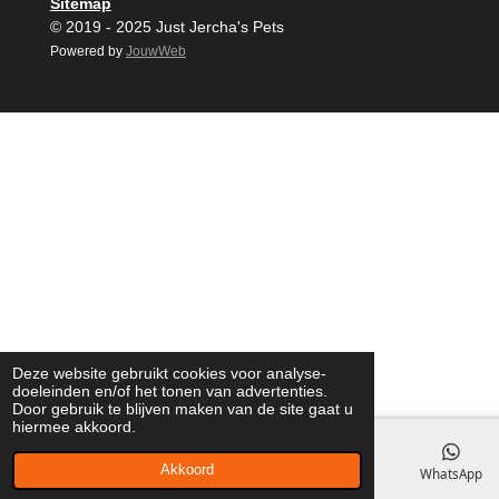
Sitemap
© 2019 - 2025 Just Jercha's Pets
Powered by
JouwWeb
Deze website gebruikt cookies voor analyse-
doeleinden en/of het tonen van advertenties.
Door gebruik te blijven maken van de site gaat u
hiermee akkoord.
Akkoord
E-mailadres
Facebook
WhatsApp