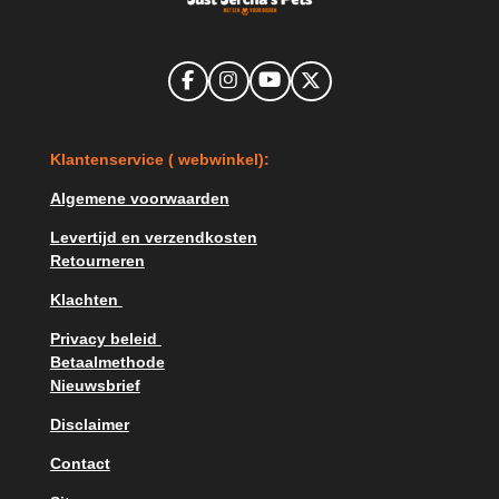
F
I
Y
X
a
n
o
c
s
u
e
t
T
K
lantenservice ( webwinkel):
b
a
u
o
g
b
o
r
e
Algemene voorwaarden
k
a
m
Levertijd en verzendkosten
Retourneren
Klachten
Privacy beleid
Betaalmethode
Nieuwsbrief
Disclaimer
Contact