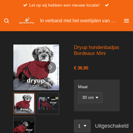
Let op wij hebben een nieuwe locatie!
Ga
direct
naar
In verband met het overlijden van Christel, kan er niet besteld worden via de website.
de
hoofdinhoud
Dryup hondenbadjas
Bordeaux Mini
€ 36,90
Maat
Uitgeschakeld