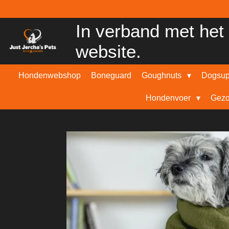
Ga
direct
In verband met het 
naar
de
website.
hoofdinhoud
Hondenwebshop
Boneguard
Goughnuts
Dogsu
Hondenvoer
Gezo