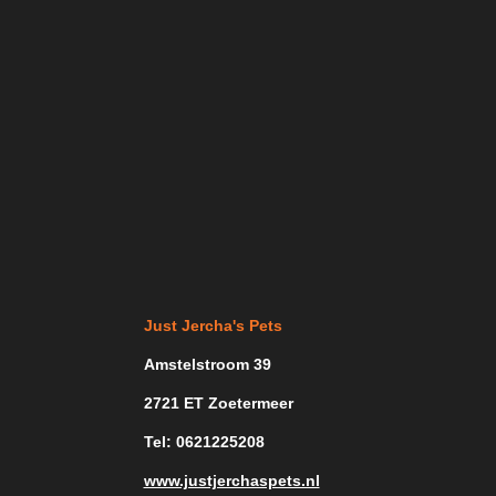
Just Jercha's Pets
Amstelstroom 39
2721 ET Zoetermeer
Tel: 0621225208
www.justjerchaspets.nl