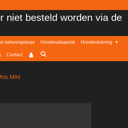
er niet besteld worden via de
n beloningstasje
Hondenslaapzak
Hondentraining
g
Contact
Mos Mini