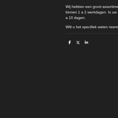
Wij hebben een groot assortim
binnen 1 a 2 werkdagen. Is uw b
a 10 dagen.
Wilt u het specifiek weten nee
D
D
S
e
e
h
l
e
a
e
l
r
n
e