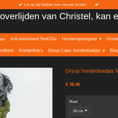
Let op wij hebben een nieuwe locatie!
overlijden van Christel, kan 
ppy
Anti-tekenband Teek2Go
Hondenspeelgoed
Honde
ndheid
Klantenfoto's
Dryup Cape- hondenbadjas
Blo
Dryup hondenbadjas 
€ 36,90
Maat