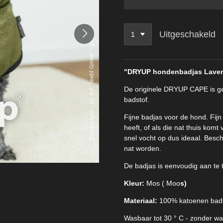
Uitgeschakeld
"DRYUP hondenbadjas Laven
De originele DRYUP CAPE is ge
badstof.
Fijne badjas voor de hond. Fi
heeft, of als die nat thuis kom
snel vocht op dus ideaal. Besc
nat worden.
De badjas is eenvoudig aan te 
Kleur:
Mos ( Moo
s)
Materiaal:
100% katoenen bad
Wasbaar tot 30 ° C - zonder wa