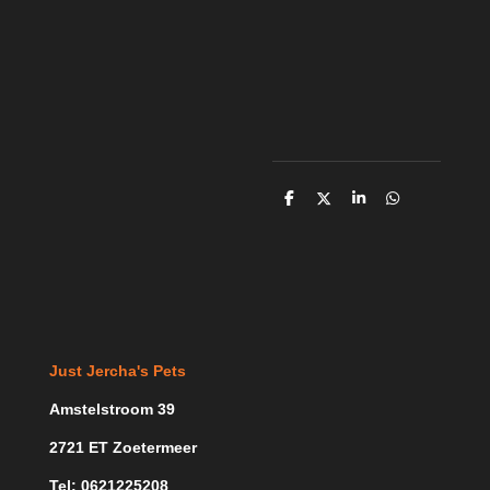
D
D
S
D
e
e
h
e
l
e
a
l
e
l
r
e
n
e
n
Just Jercha's Pets
Amstelstroom 39
2721 ET Zoetermeer
Tel: 0621225208