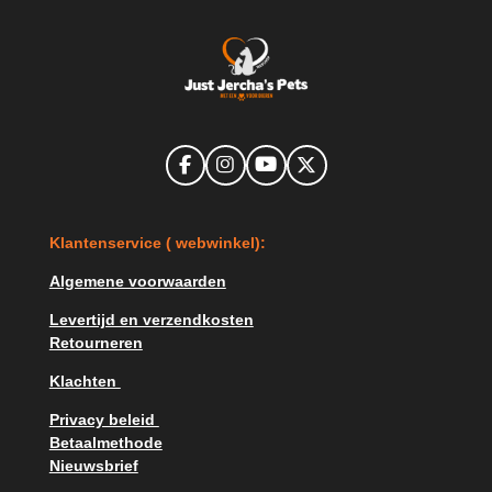
F
I
Y
X
a
n
o
c
s
u
e
t
T
K
lantenservice ( webwinkel):
b
a
u
o
g
b
o
r
e
Algemene voorwaarden
k
a
m
Levertijd en verzendkosten
Retourneren
Klachten
Privacy beleid
Betaalmethode
Nieuwsbrief