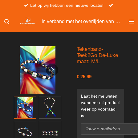
Let op wij hebben een nieuwe locatie!
Ga
direct
naar
In verband met het overlijden van Christel, kan er niet besteld worden via de website.
de
hoofdinhoud
Tekenband-
Teek2Go De-Luxe
maat: M/L
€ 25,99
Laat het me weten
wanneer dit product
weer op voorraad
is.