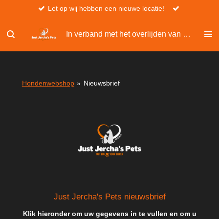
Let op wij hebben een nieuwe locatie!
Ga
direct
naar
In verband met het overlijden van Christel, kan er niet besteld worden via de website.
de
hoofdinhoud
Hondenwebshop
»
Nieuwsbrief
Just Jercha's Pets nieuwsbrief
Klik hieronder om uw gegevens in te vullen en om u