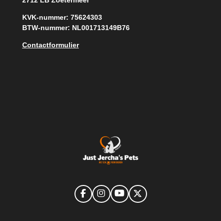
KVK-nummer: 75624303
BTW-nummer: NL001713149B76
Contactformulier
F
I
Y
X
a
n
o
c
s
u