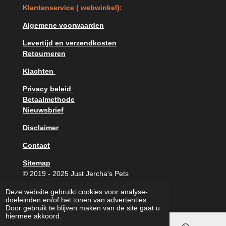
e
t
T
K
lantenservice ( webwinkel):
b
a
u
o
g
b
o
r
e
Algemene voorwaarden
k
a
m
Levertijd en verzendkosten
Retourneren
Klachten
Privacy beleid
Betaalmethode
Nieuwsbrief
Disclaimer
Contact
Sitemap
© 2019 - 2025 Just Jercha's Pets
Powered by
JouwWeb
Deze website gebruikt cookies voor analyse-
doeleinden en/of het tonen van advertenties.
Door gebruik te blijven maken van de site gaat u
hiermee akkoord.