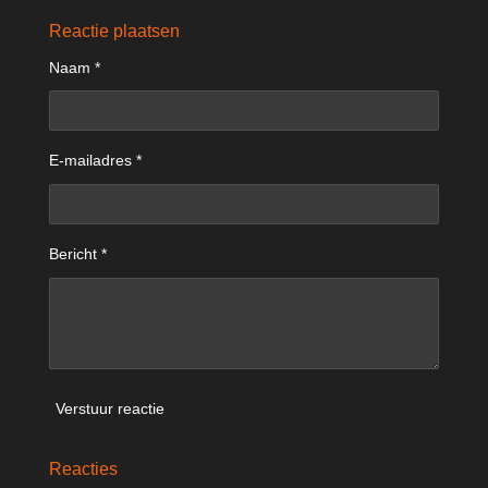
l
e
a
l
e
l
r
e
Reactie plaatsen
n
e
n
Naam *
E-mailadres *
Bericht *
Verstuur reactie
Reacties