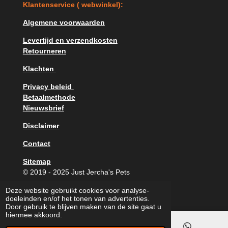
K
lantenservice ( webwinkel):
b
a
u
o
g
b
o
r
e
Algemene voorwaarden
k
a
m
Levertijd en verzendkosten
Retourneren
Klachten
Privacy beleid
Betaalmethode
Nieuwsbrief
Disclaimer
Contact
Sitemap
© 2019 - 2025 Just Jercha's Pets
Powered by
JouwWeb
Deze website gebruikt cookies voor analyse-
doeleinden en/of het tonen van advertenties.
Door gebruik te blijven maken van de site gaat u
hiermee akkoord.