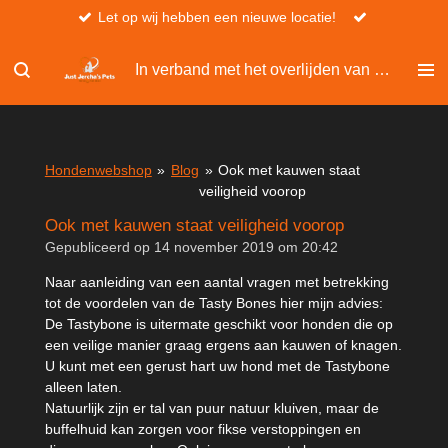
Let op wij hebben een nieuwe locatie!
Ga
direct
naar
In verband met het overlijden van Christel, kan er niet besteld worden via de website.
de
hoofdinhoud
Hondenwebshop
»
Blog
»
Ook met kauwen staat
veiligheid voorop
Ook met kauwen staat veiligheid voorop
Gepubliceerd op 14 november 2019 om 20:42
Naar aanleiding van een aantal vragen met betrekking
tot de voordelen van de Tasty Bones hier mijn advies:
De Tastybone is uitermate geschikt voor honden die op
een veilige manier graag ergens aan kauwen of knagen.
U kunt met een gerust hart uw hond met de Tastybone
alleen laten.
Natuurlijk zijn er tal van puur natuur kluiven, maar de
buffelhuid kan zorgen voor fikse verstoppingen en