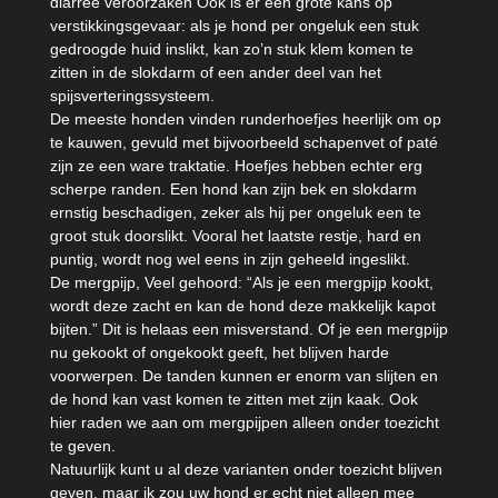
diarree veroorzaken Ook is er een grote kans op
verstikkingsgevaar: als je hond per ongeluk een stuk
gedroogde huid inslikt, kan zo’n stuk klem komen te
zitten in de slokdarm of een ander deel van het
spijsverteringssysteem.
De meeste honden vinden runderhoefjes heerlijk om op
te kauwen, gevuld met bijvoorbeeld schapenvet of paté
zijn ze een ware traktatie. Hoefjes hebben echter erg
scherpe randen. Een hond kan zijn bek en slokdarm
ernstig beschadigen, zeker als hij per ongeluk een te
groot stuk doorslikt. Vooral het laatste restje, hard en
puntig, wordt nog wel eens in zijn geheeld ingeslikt.
De mergpijp, Veel gehoord: “Als je een mergpijp kookt,
wordt deze zacht en kan de hond deze makkelijk kapot
bijten.” Dit is helaas een misverstand. Of je een mergpijp
nu gekookt of ongekookt geeft, het blijven harde
voorwerpen. De tanden kunnen er enorm van slijten en
de hond kan vast komen te zitten met zijn kaak. Ook
hier raden we aan om mergpijpen alleen onder toezicht
te geven.
Natuurlijk kunt u al deze varianten onder toezicht blijven
geven, maar ik zou uw hond er echt niet alleen mee