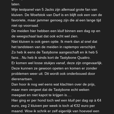
laten.
Mijn testpanel van 5 Jacks zijn allemaal grote fan van
kluiven. De Woefstok van Darf is en blijft ook een van de
favoriete, maar jammer genoeg zijn die al een lange tijd
niet op voorraad.
De meiden hier hebben een kluif binnen een dag op en
de weegschaal laat dat ook echt wel zien.
Niet kluiven is ook geen optie. Ik merk dan al snel dat
het tandsteen van de meiden in raptempo verschijnt.
Zo heb ik eens de Tastybone aangeschaft en ik heb 5
fans…Nu heb ik sinds kort de Tastybone Quattro.
Er komen wel losse stukjes vanaf, deze zijn ongevaarlijk.
Deze kunnen ze gewoon opeten en komen er zonder
problemen weer uit. Dit wordt ook onderbouwd door
dierenartsen.
Dan hoor ik nog wel eens wat klachten over de prijs,
maar men vergeet dat de Tastybone echt weken
meegaat en niet kapot te krijgen is….
Hier ging er per hond toch wel een kluif per dag op à €4
euro, zeg 2 kluiven per week is toch al €32 euro per
maand. Wow ik schrik er zelf eigenlijk van hoeveel een