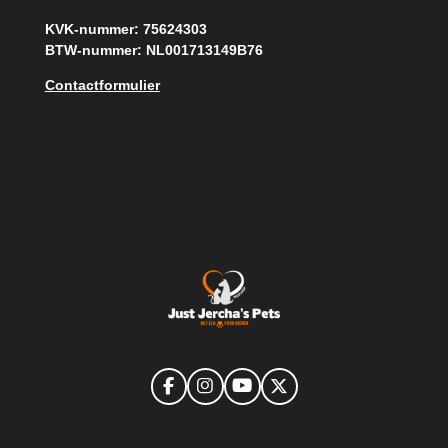
KVK-nummer: 75624303
BTW-nummer: NL001713149B76
Contactformulier
F
I
Y
X
a
n
o
c
s
u
e
t
T